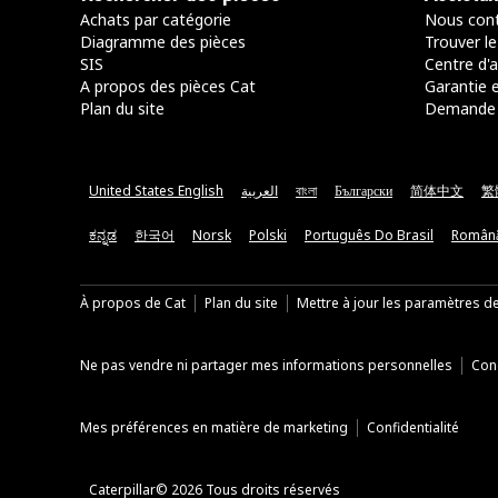
Achats par catégorie
Nous cont
Diagramme des pièces
Trouver le
SIS
Centre d'a
A propos des pièces Cat
Garantie e
Plan du site
Demande 
United States English
العربية
বাংলা
Български
简体中文
繁
ಕನ್ನಡ
한국어
Norsk
Polski
Português Do Brasil
Român
À propos de Cat
Plan du site
Mettre à jour les paramètres d
Ne pas vendre ni partager mes informations personnelles
Cond
Mes préférences en matière de marketing
Confidentialité
Caterpillar© 2026 Tous droits réservés