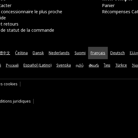
acter
Panier
 concessionnaire le plus proche
Récompenses Ca
ide
t retours
de statut de la commande
體中文
Čeština
Dansk
Nederlands
Suomi
Français
Deutsch
Ελλη
ă
Русский
Español (Latino)
Svenska
தமிழ்
తెలుగు
ไทย
Türkçe
Укр
es cookies
itions juridiques