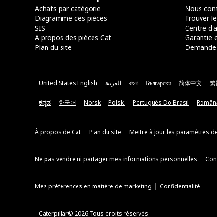
Achats par catégorie
Nous cont
Diagramme des pièces
Trouver le
SIS
Centre d'a
A propos des pièces Cat
Garantie e
Plan du site
Demande 
United States English
العربية
বাংলা
Български
简体中文
繁
ಕನ್ನಡ
한국어
Norsk
Polski
Português Do Brasil
Român
À propos de Cat
Plan du site
Mettre à jour les paramètres d
Ne pas vendre ni partager mes informations personnelles
Cond
Mes préférences en matière de marketing
Confidentialité
Caterpillar© 2026 Tous droits réservés