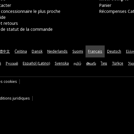
acter
Panier
 concessionnaire le plus proche
Récompenses Ca
ide
t retours
de statut de la commande
體中文
Čeština
Dansk
Nederlands
Suomi
Français
Deutsch
Ελλη
ă
Русский
Español (Latino)
Svenska
தமிழ்
తెలుగు
ไทย
Türkçe
Укр
es cookies
itions juridiques