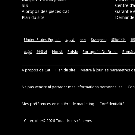
SIS
Centre d'a
A propos des pièces Cat
Garantie e
Plan du site
Demande 
United States English
العربية
বাংলা
Български
简体中文
繁
ಕನ್ನಡ
한국어
Norsk
Polski
Português Do Brasil
Român
À propos de Cat
Plan du site
Mettre à jour les paramètres d
Ne pas vendre ni partager mes informations personnelles
Cond
Mes préférences en matière de marketing
Confidentialité
Caterpillar© 2026 Tous droits réservés