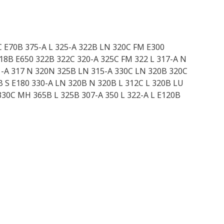
2C E70B 375-A L 325-A 322B LN 320C FM E300
18B E650 322B 322C 320-A 325C FM 322 L 317-A N
1-A 317 N 320N 325B LN 315-A 330C LN 320B 320C
B S E180 330-A LN 320B N 320B L 312C L 320B LU
330C MH 365B L 325B 307-A 350 L 322-A L E120B