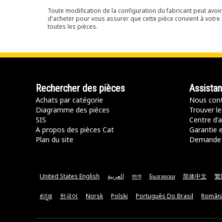
Toute modification de la configuration du fabricant peut avo
d'acheter pour vous assurer que cette pièce convient à votre 
toutes les pièces.
Rechercher des pièces
Assista
Achats par catégorie
Nous cont
Diagramme des pièces
Trouver le
SIS
Centre d'a
A propos des pièces Cat
Garantie e
Plan du site
Demande 
United States English
العربية
বাংলা
Български
简体中文
繁
ಕನ್ನಡ
한국어
Norsk
Polski
Português Do Brasil
Român