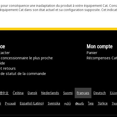
ir pour conséquence une inadaptation du produit à votre équipement Cat. Cons
équipement Cat dans son état actuel et sa configuration supposée. Cet indicat
nce
Mon compte
acter
Panier
 concessionnaire le plus proche
Récompenses Ca
ide
t retours
de statut de la commande
體中文
Čeština
Dansk
Nederlands
Suomi
Français
Deutsch
Ελλη
ă
Русский
Español (Latino)
Svenska
தமிழ்
తెలుగు
ไทย
Türkçe
Укр