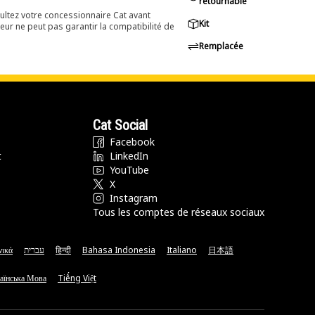
retournable
ultez votre concessionnaire Cat avant
Kit
eur ne peut pas garantir la compatibilité de
Remplacée
Cat Social
Facebook
t
LinkedIn
YouTube
X
Instagram
Tous les comptes de réseaux sociaux
νικά
עברית
हिन्दी
Bahasa Indonesia
Italiano
日本語
аїнська Мова
Tiếng Việt