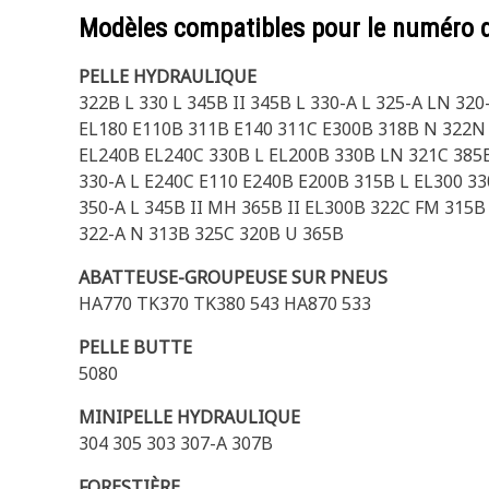
Modèles compatibles pour le numéro 
PELLE HYDRAULIQUE
322B L 330 L 345B II 345B L 330-A L 325-A LN 32
EL180 E110B 311B E140 311C E300B 318B N 322N 3
EL240B EL240C 330B L EL200B 330B LN 321C 385B
330-A L E240C E110 E240B E200B 315B L EL300 33
350-A L 345B II MH 365B II EL300B 322C FM 315B
322-A N 313B 325C 320B U 365B
ABATTEUSE-GROUPEUSE SUR PNEUS
HA770 TK370 TK380 543 HA870 533
PELLE BUTTE
5080
MINIPELLE HYDRAULIQUE
304 305 303 307-A 307B
FORESTIÈRE