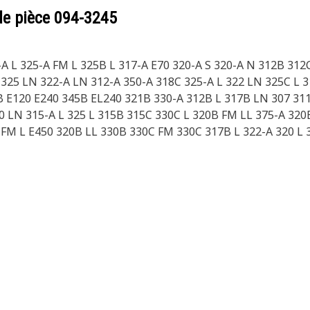
de pièce
094-3245
0-A L 325-A FM L 325B L 317-A E70 320-A S 320-A N 312B 31
25 LN 322-A LN 312-A 350-A 318C 325-A L 322 LN 325C L 3
 E120 E240 345B EL240 321B 330-A 312B L 317B LN 307 31
0 LN 315-A L 325 L 315B 315C 330C L 320B FM LL 375-A 320
 FM L E450 320B LL 330B 330C FM 330C 317B L 322-A 320 L 