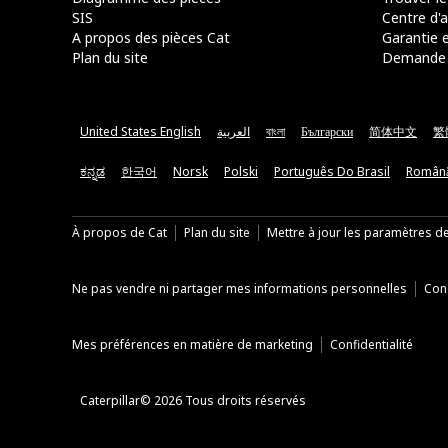
SIS
Centre d'a
A propos des pièces Cat
Garantie e
Plan du site
Demande 
United States English
العربية
বাংলা
Български
简体中文
繁
ಕನ್ನಡ
한국어
Norsk
Polski
Português Do Brasil
Român
À propos de Cat
Plan du site
Mettre à jour les paramètres d
Ne pas vendre ni partager mes informations personnelles
Cond
Mes préférences en matière de marketing
Confidentialité
Caterpillar© 2026 Tous droits réservés