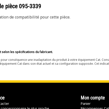
de pièce
095-3339
ion de compatibilité pour cette pièce.
selon les spécifications du fabricant.
ir pour conséquence une inadaptation du produit à votre équipement Cat. Cons
équipement Cat dans son état actuel et sa configuration supposée. Cet indicat
nce
Mon compte
acter
Panier
 concessionnaire le plus proche
Récompenses Ca