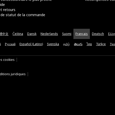
ide
t retours
de statut de la commande
體中文
Čeština
Dansk
Nederlands
Suomi
Français
Deutsch
Ελλη
ă
Русский
Español (Latino)
Svenska
தமிழ்
తెలుగు
ไทย
Türkçe
Укр
es cookies
itions juridiques