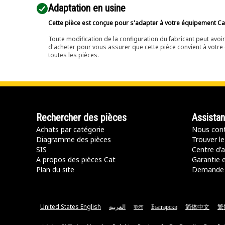
Adaptation en usine
Cette pièce est conçue pour s'adapter à votre équipement Cat 
Toute modification de la configuration du fabricant peut avo
d'acheter pour vous assurer que cette pièce convient à votre 
toutes les pièces.
Rechercher des pièces
Assista
Achats par catégorie
Nous cont
Diagramme des pièces
Trouver le
SIS
Centre d'a
A propos des pièces Cat
Garantie e
Plan du site
Demande 
United States English
العربية
বাংলা
Български
简体中文
繁