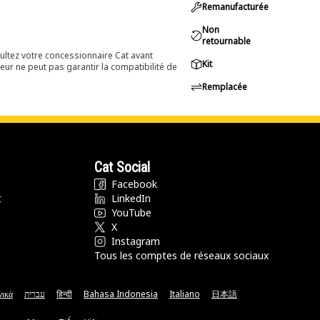
Remanufacturée
Non
retournable
ultez votre concessionnaire Cat avant
Kit
eur ne peut pas garantir la compatibilité de
Remplacée
Cat Social
Facebook
t
LinkedIn
YouTube
X
Instagram
Tous les comptes de réseaux sociaux
νικά
עברית
हिन्दी
Bahasa Indonesia
Italiano
日本語