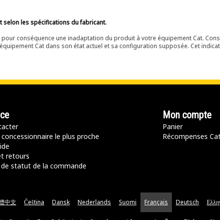
selon les spécifications du fabricant.
ir pour conséquence une inadaptation du produit à votre équipement Cat. Cons
équipement Cat dans son état actuel et sa configuration supposée. Cet indicat
nce
Mon compte
acter
Panier
 concessionnaire le plus proche
Récompenses Ca
ide
t retours
de statut de la commande
體中文
Čeština
Dansk
Nederlands
Suomi
Français
Deutsch
Ελλη