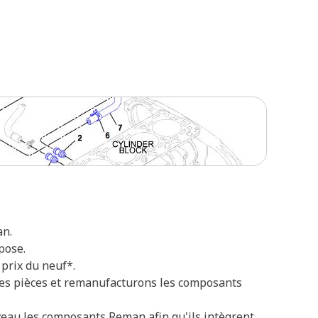
an.
pose.
prix du neuf*.
 les pièces et remanufacturons les composants
veau les composants Reman afin qu'ils intègrent