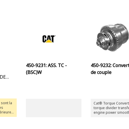
450-9231: ASS. TC -
450-9232: Conver
(BSC)W
de couple
 DE
 sont la
Cat® Torque Convert
Les
torque divider transf
érieure
engine power smoothl
transmission, enhanc
e des
handling and drive co
 quand