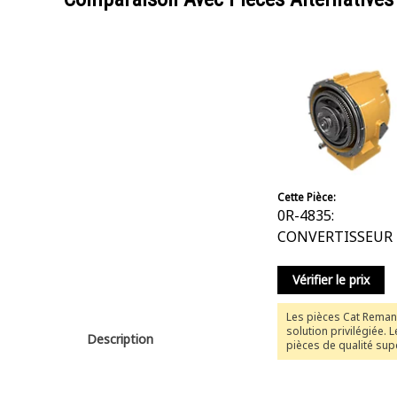
Cette Pièce:
0R-4835:
CONVERTISSEUR
COUPLE
Vérifier le prix
Les pièces Cat Reman
solution privilégiée. 
Description
pièces de qualité sup
Cat® offrent la même
garantie complète qu
pièces neuves, où et