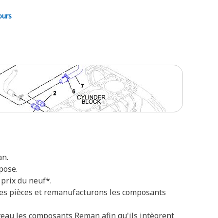
ours
an.
pose.
prix du neuf*.
 les pièces et remanufacturons les composants
veau les composants Reman afin qu'ils intègrent