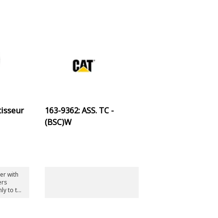
tisseur
163-9362: ASS. TC -
(BSC)W
er with
ers
y to the
ing load
ntrol