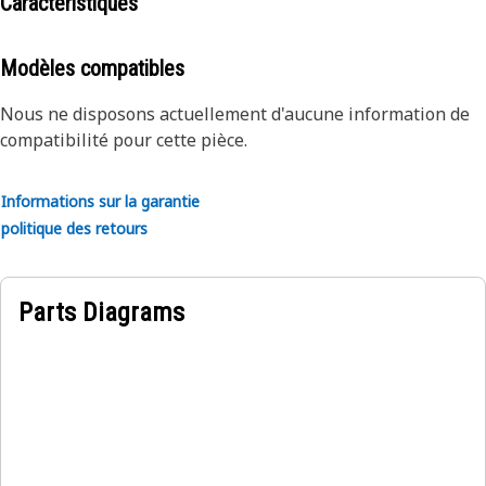
les composants Reman afin qu'ils intègrent les
Caractéristiques
par un incendie et doivent correspondre à un numéro de
améliorations majeures au niveau de la conception.
pièce Cat valide. Pour ce produit spécifique, les critères
d'acceptation des contreparties sont plus complexes.
Modèles compatibles
Veuillez contacter votre concessionnaire pour plus de
détails.
Nous ne disposons actuellement d'aucune information de
compatibilité pour cette pièce.
Informations sur la garantie
politique des retours
Parts Diagrams