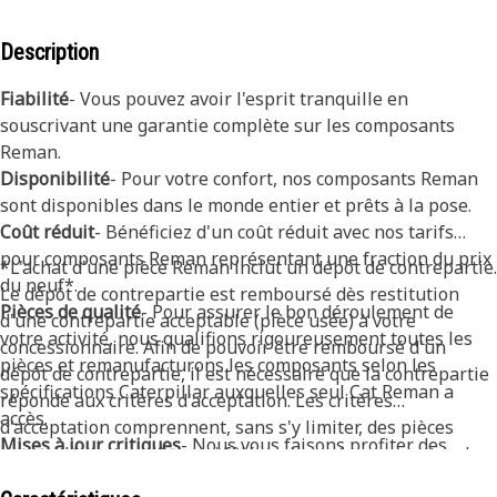
Description
Fiabilité
- Vous pouvez avoir l'esprit tranquille en
souscrivant une garantie complète sur les composants
Reman.
Disponibilité
- Pour votre confort, nos composants Reman
sont disponibles dans le monde entier et prêts à la pose.
Coût réduit
- Bénéficiez d'un coût réduit avec nos tarifs
pour composants Reman représentant une fraction du prix
*L'achat d'une pièce Reman inclut un dépôt de contrepartie.
du neuf*.
Le dépôt de contrepartie est remboursé dès restitution
Pièces de qualité
- Pour assurer le bon déroulement de
d'une contrepartie acceptable (pièce usée) à votre
votre activité, nous qualifions rigoureusement toutes les
concessionnaire. Afin de pouvoir être remboursé d'un
pièces et remanufacturons les composants selon les
dépôt de contrepartie, il est nécessaire que la contrepartie
spécifications Caterpillar auxquelles seul Cat Reman a
réponde aux critères d'acceptation. Les critères
accès.
d'acceptation comprennent, sans s'y limiter, des pièces
Mises à jour critiques
- Nous vous faisons profiter des
assemblées et entières, ni fêlées ni cassées, exemptes de
derniers développements des produits en mettant à niveau
rouille ou de corrosion par piqûre, de dommages causés