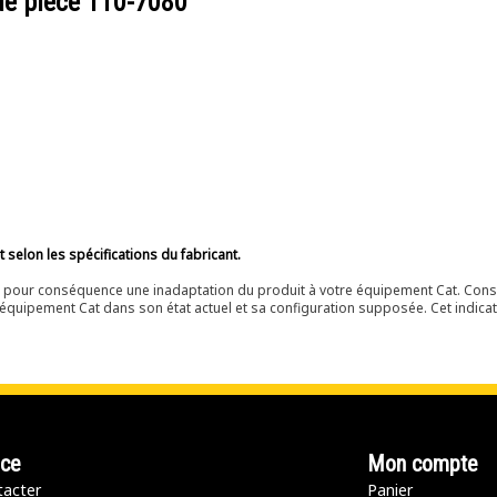
de pièce
110-7080
selon les spécifications du fabricant.
ir pour conséquence une inadaptation du produit à votre équipement Cat. Cons
équipement Cat dans son état actuel et sa configuration supposée. Cet indicat
nce
Mon compte
acter
Panier