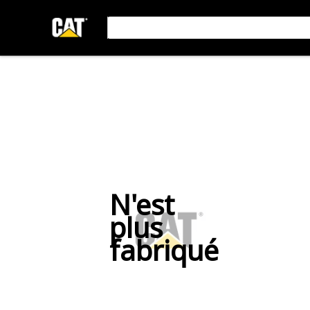
N'est
plus
fabriqué