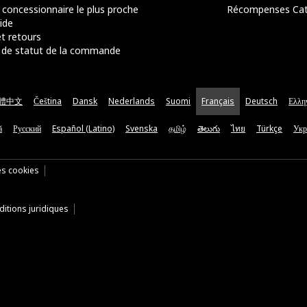
 concessionnaire le plus proche
Récompenses Ca
ide
t retours
de statut de la commande
體中文
Čeština
Dansk
Nederlands
Suomi
Français
Deutsch
Ελλη
ă
Русский
Español (Latino)
Svenska
தமிழ்
తెలుగు
ไทย
Türkçe
Укр
es cookies
itions juridiques