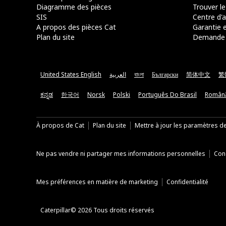
Diagramme des pièces
Trouver le
SIS
Centre d'a
A propos des pièces Cat
Garantie e
Plan du site
Demande 
United States English
العربية
বাংলা
Български
简体中文
繁
ಕನ್ನಡ
한국어
Norsk
Polski
Português Do Brasil
Român
À propos de Cat
Plan du site
Mettre à jour les paramètres d
Ne pas vendre ni partager mes informations personnelles
Cond
Mes préférences en matière de marketing
Confidentialité
Caterpillar© 2026 Tous droits réservés