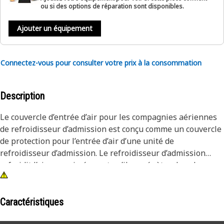
ou si des options de réparation sont disponibles.
Ajouter un équipement
Connectez-vous pour consulter votre prix à la consommation
Description
Le couvercle d’entrée d’air pour les compagnies aériennes
de refroidisseur d’admission est conçu comme un couvercle
de protection pour l’entrée d’air d’une unité de
refroidisseur d’admission. Le refroidisseur d’admission
refroidit l’air comprimé avant qu’il ne pénètre dans les
équipements ou les processus en aval. Le couvercle
d’entrée sert à protéger l’admission du refroidisseur
d’admission des particules étrangères, des contaminants et
Caractéristiques
des facteurs environnementaux, assurant ainsi le