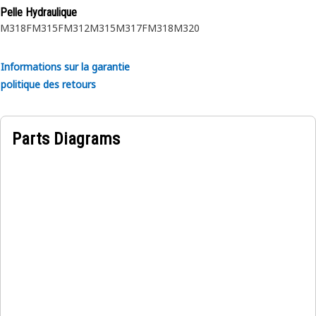
Pelle Hydraulique
M318F
M315F
M312
M315
M317F
M318
M320
Informations sur la garantie
politique des retours
Parts Diagrams