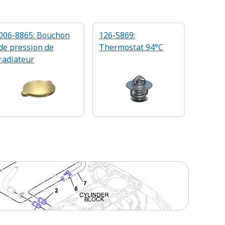
006-8865: Bouchon
126-5869:
de pression de
Thermostat 94°C
radiateur