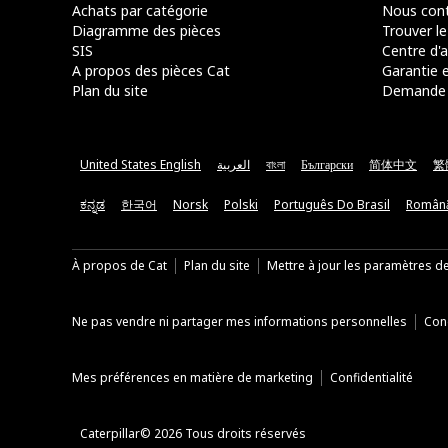
Achats par catégorie
Nous cont
Diagramme des pièces
Trouver le
SIS
Centre d'a
A propos des pièces Cat
Garantie e
Plan du site
Demande 
United States English
العربية
বাংলা
Български
简体中文
繁
ಕನ್ನಡ
한국어
Norsk
Polski
Português Do Brasil
Român
À propos de Cat
Plan du site
Mettre à jour les paramètres d
Ne pas vendre ni partager mes informations personnelles
Cond
Mes préférences en matière de marketing
Confidentialité
Caterpillar© 2026 Tous droits réservés