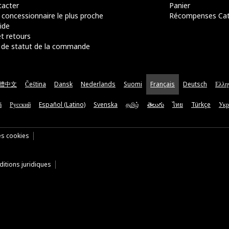
acter
Panier
 concessionnaire le plus proche
Récompenses Ca
ide
t retours
de statut de la commande
體中文
Čeština
Dansk
Nederlands
Suomi
Français
Deutsch
Ελλη
ă
Русский
Español (Latino)
Svenska
தமிழ்
తెలుగు
ไทย
Türkçe
Укр
es cookies
itions juridiques