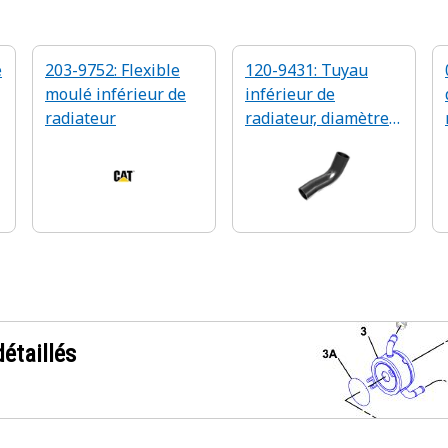
e
203-9752: Flexible
120-9431: Tuyau
moulé inférieur de
inférieur de
radiateur
radiateur, diamètre
intérieur 50,8 mm
étaillés