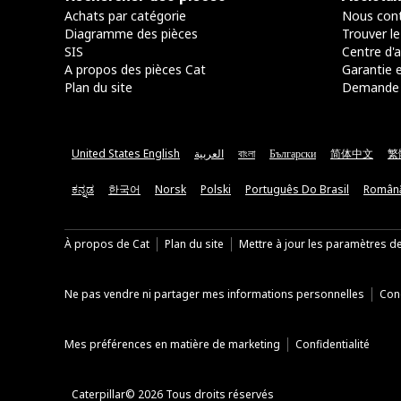
Achats par catégorie
Nous cont
Diagramme des pièces
Trouver le
SIS
Centre d'a
A propos des pièces Cat
Garantie e
Plan du site
Demande 
United States English
العربية
বাংলা
Български
简体中文
繁
ಕನ್ನಡ
한국어
Norsk
Polski
Português Do Brasil
Român
À propos de Cat
Plan du site
Mettre à jour les paramètres d
Ne pas vendre ni partager mes informations personnelles
Cond
Mes préférences en matière de marketing
Confidentialité
Caterpillar© 2026 Tous droits réservés