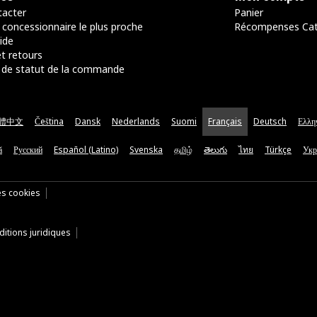
acter
Panier
 concessionnaire le plus proche
Récompenses Ca
ide
t retours
de statut de la commande
體中文
Čeština
Dansk
Nederlands
Suomi
Français
Deutsch
Ελλη
ă
Русский
Español (Latino)
Svenska
தமிழ்
తెలుగు
ไทย
Türkçe
Укр
es cookies
itions juridiques