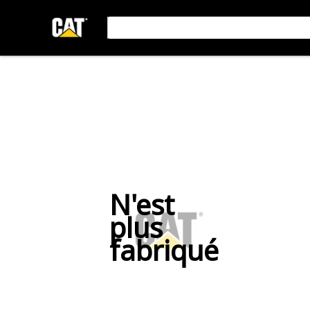
N'est
plus
fabriqué