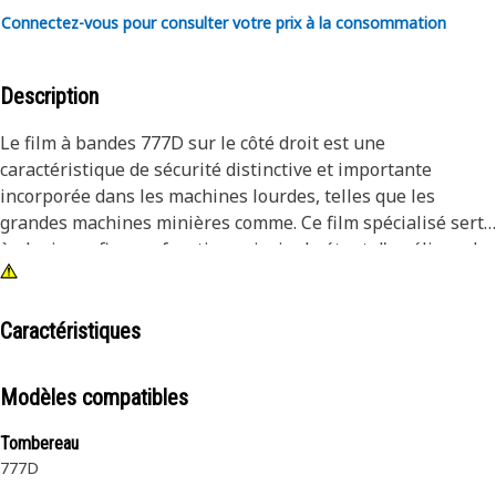
Connectez-vous pour consulter votre prix à la consommation
Description
Le film à bandes 777D sur le côté droit est une
caractéristique de sécurité distinctive et importante
incorporée dans les machines lourdes, telles que les
grandes machines minières comme. Ce film spécialisé sert
à plusieurs fins, sa fonction principale étant d'améliorer la
visibilité et de faciliter l'identification rapide des
composants de la machine.
Caractéristiques
Attributs:
• Assurer une visibilité durable.
Modèles compatibles
• Durable et résistant à la décoloration, à la fissuration et à
l'écaillage.
Tombereau
777D
Applications: