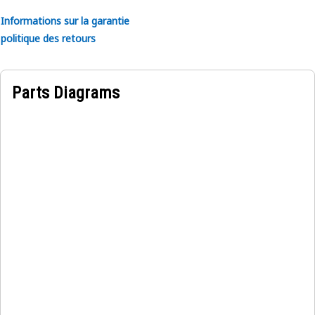
Le film à bandes 777D sur le côté droit est conçu pour
Informations sur la garantie
améliorer la visibilité, promouvoir la sécurité et faciliter
politique des retours
l'identification rapide des composants essentiels de la
machine, contribuant ainsi à un fonctionnement plus sûr et
plus efficace des équipements lourds
Parts Diagrams