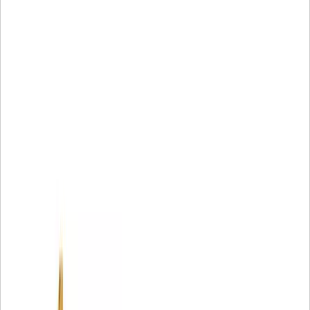
transmission et groupe motopropulseur. Autres avantages :
• Le média filtrant exclusif assure une protection sans
équivalent
• Capacité accrue de rétention des débris
• Résistance accrue à l'écrasement