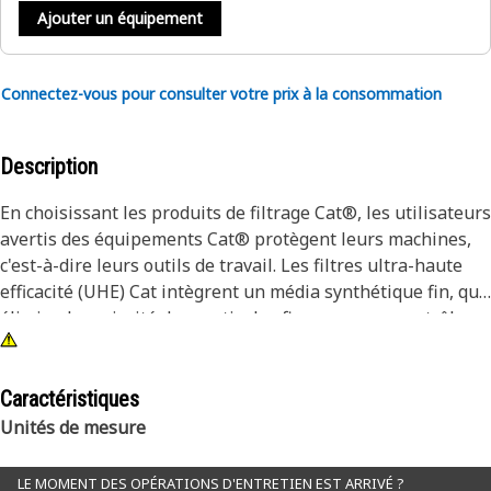
Ajouter un équipement
Connectez-vous pour consulter votre prix à la consommation
Description
En choisissant les produits de filtrage Cat®, les utilisateurs
avertis des équipements Cat® protègent leurs machines,
c'est-à-dire leurs outils de travail. Les filtres ultra-haute
efficacité (UHE) Cat intègrent un média synthétique fin, qui
élimine la majorité des particules fines pour un contrôle
optimal de la contamination, même dans les applications
les plus difficiles.
Caractéristiques
Si le choix d'un filtre peut paraître anodin, un filtre
Unités de mesure
inadapté peut accélérer l'usure de votre équipement. Par
exemple, les filtres hydrauliques Cat® offrent la meilleure
LE MOMENT DES OPÉRATIONS D'ENTRETIEN EST ARRIVÉ ?