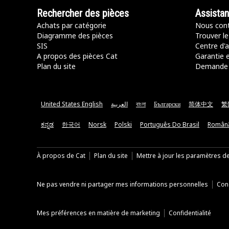
Rechercher des pièces
Assista
Achats par catégorie
Nous cont
Diagramme des pièces
Trouver le
SIS
Centre d'a
A propos des pièces Cat
Garantie e
Plan du site
Demande 
United States English
العربية
বাংলা
Български
简体中文
繁
ಕನ್ನಡ
한국어
Norsk
Polski
Português Do Brasil
Român
À propos de Cat
Plan du site
Mettre à jour les paramètres d
Ne pas vendre ni partager mes informations personnelles
Cond
Mes préférences en matière de marketing
Confidentialité