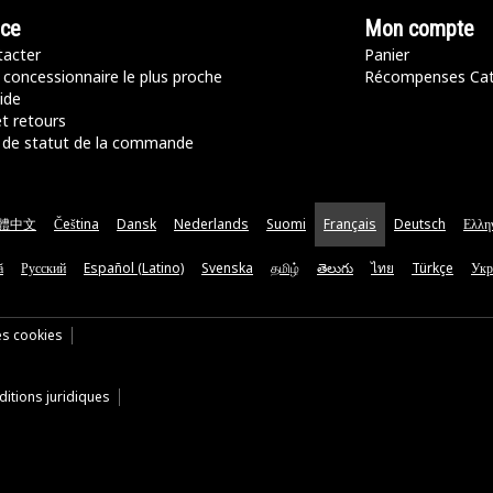
nce
Mon compte
acter
Panier
 concessionnaire le plus proche
Récompenses Ca
ide
t retours
de statut de la commande
體中文
Čeština
Dansk
Nederlands
Suomi
Français
Deutsch
Ελλη
ă
Русский
Español (Latino)
Svenska
தமிழ்
తెలుగు
ไทย
Türkçe
Укр
es cookies
itions juridiques