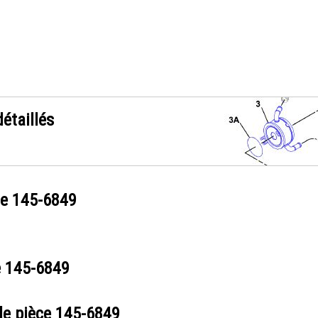
étaillés
ce
145-6849
e
145-6849
de pièce
145-6849