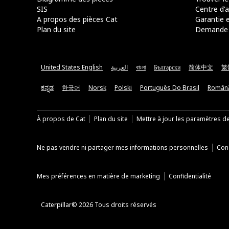
SIS
Centre d'a
A propos des pièces Cat
Garantie e
Plan du site
Demande 
United States English
العربية
বাংলা
Български
简体中文
繁
ಕನ್ನಡ
한국어
Norsk
Polski
Português Do Brasil
Român
À propos de Cat
Plan du site
Mettre à jour les paramètres d
Ne pas vendre ni partager mes informations personnelles
Cond
Mes préférences en matière de marketing
Confidentialité
Caterpillar© 2026 Tous droits réservés