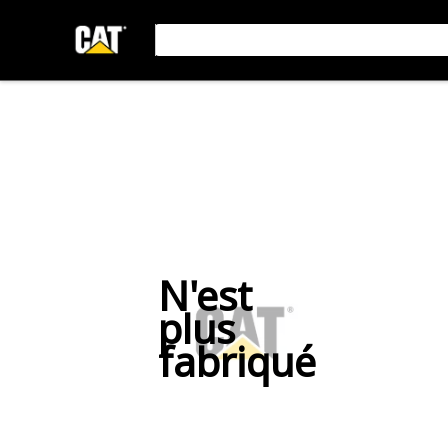
N'est
plus
fabriqué