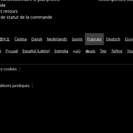
ide
t retours
de statut de la commande
體中文
Čeština
Dansk
Nederlands
Suomi
Français
Deutsch
Ελλη
ă
Русский
Español (Latino)
Svenska
தமிழ்
తెలుగు
ไทย
Türkçe
Укр
es cookies
itions juridiques