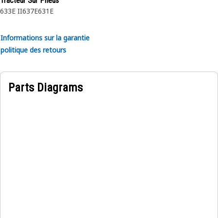
Tracteur Sur Pneus
• Connecteurs étanches pour une résistance à l’humidité.
633E II
637E
631E
• Résistant à l’abrasion et à l’usure.
• Résiste aux vibrations pour des connexions stables et
Informations sur la garantie
sécurisées.
politique des retours
• Chauffage et isolation électrique de haute qualité pour
sécurité et fiabilité.
• Disposition organisée pour minimiser l’enchevêtrement.
Parts Diagrams
Utilisations :
Le faisceau de câblage du châssis avant est utilisé pour
assurer des connexions électriques efficaces et une
distribution d’énergie au niveau du châssis avant en
connectant et en alimentant différents composants
électriques tels que l’éclairage avant et les capteurs dans
l’équipement.