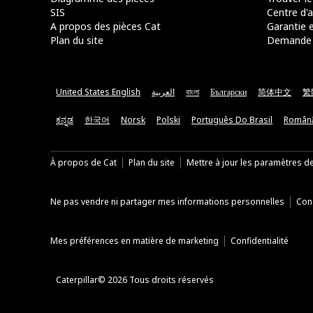
SIS
Centre d'a
A propos des pièces Cat
Garantie e
Plan du site
Demande 
United States English
العربية
বাংলা
Български
简体中文
繁
ಕನ್ನಡ
한국어
Norsk
Polski
Português Do Brasil
Român
À propos de Cat
Plan du site
Mettre à jour les paramètres d
Ne pas vendre ni partager mes informations personnelles
Cond
Mes préférences en matière de marketing
Confidentialité
Caterpillar© 2026 Tous droits réservés