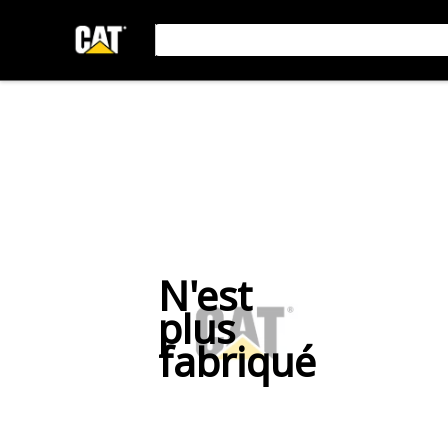
N'est
plus
fabriqué