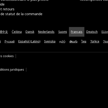
ide
t retours
de statut de la commande
體中文
Čeština
Dansk
Nederlands
Suomi
Français
Deutsch
Ελλη
ă
Русский
Español (Latino)
Svenska
தமிழ்
తెలుగు
ไทย
Türkçe
Укр
es cookies
itions juridiques