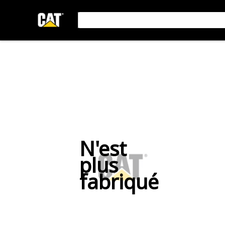
N'est
plus
fabriqué