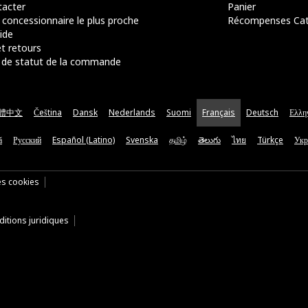
acter
Panier
 concessionnaire le plus proche
Récompenses Ca
ide
t retours
de statut de la commande
體中文
Čeština
Dansk
Nederlands
Suomi
Français
Deutsch
Ελλη
ă
Русский
Español (Latino)
Svenska
தமிழ்
తెలుగు
ไทย
Türkçe
Укр
es cookies
itions juridiques