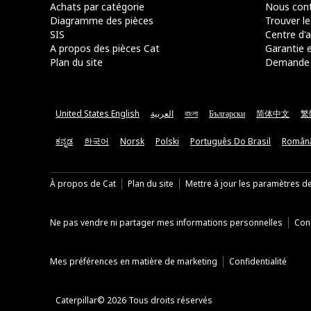
Achats par catégorie
Nous cont
Diagramme des pièces
Trouver le
SIS
Centre d'a
A propos des pièces Cat
Garantie e
Plan du site
Demande 
United States English
العربية
বাংলা
Български
简体中文
繁
ಕನ್ನಡ
한국어
Norsk
Polski
Português Do Brasil
Român
À propos de Cat
Plan du site
Mettre à jour les paramètres d
Ne pas vendre ni partager mes informations personnelles
Cond
Mes préférences en matière de marketing
Confidentialité
Caterpillar© 2026 Tous droits réservés