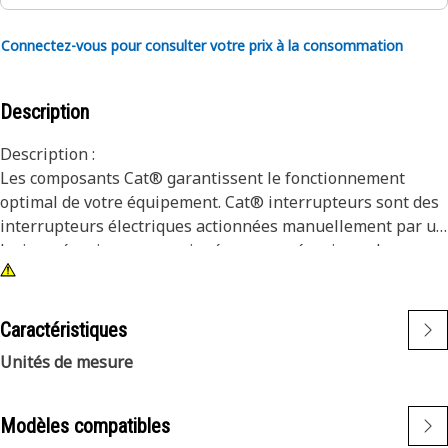
Connectez-vous pour consulter votre prix à la consommation
Description
Description :
Les composants Cat® garantissent le fonctionnement
optimal de votre équipement. Cat® interrupteurs sont des
interrupteurs électriques actionnées manuellement par un
levier mécanique, une poignée ou un mécanisme de
bascule.
Attributs :
Caractéristiques
• Conçu pour fonctionner à l’unisson avec le reste de vos
Unités de mesure
composants Cat® afin d’assurer le potentiel maximum de
votre équipement
• Un seul pôle à deux broches
Modèles compatibles
• Rivet en acier inoxydable