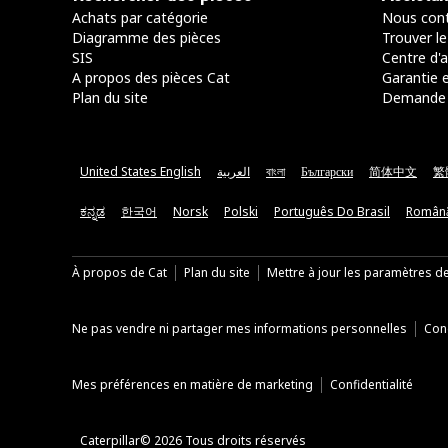
Achats par catégorie
Nous cont
Diagramme des pièces
Trouver le
SIS
Centre d'a
A propos des pièces Cat
Garantie e
Plan du site
Demande 
United States English
العربية
বাংলা
Български
简体中文
繁
ಕನ್ನಡ
한국어
Norsk
Polski
Português Do Brasil
Român
À propos de Cat
Plan du site
Mettre à jour les paramètres d
Ne pas vendre ni partager mes informations personnelles
Cond
Mes préférences en matière de marketing
Confidentialité
Caterpillar© 2026 Tous droits réservés