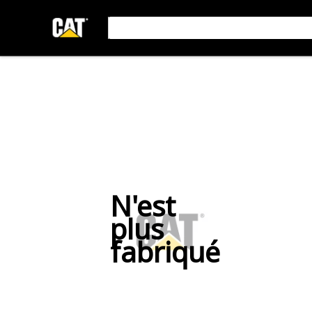
N'est
plus
fabriqué