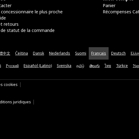
acter
Panier
 concessionnaire le plus proche
Récompenses Ca
ide
t retours
de statut de la commande
體中文
Čeština
Dansk
Nederlands
Suomi
Français
Deutsch
Ελλη
ă
Русский
Español (Latino)
Svenska
தமிழ்
తెలుగు
ไทย
Türkçe
Укр
es cookies
itions juridiques