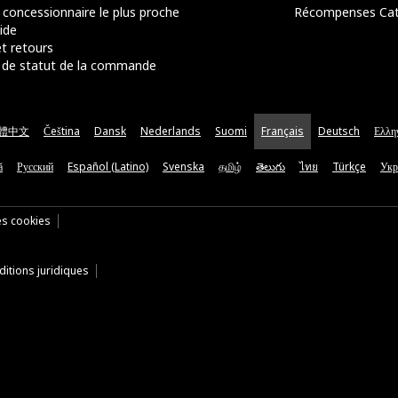
 concessionnaire le plus proche
Récompenses Ca
ide
t retours
de statut de la commande
體中文
Čeština
Dansk
Nederlands
Suomi
Français
Deutsch
Ελλη
ă
Русский
Español (Latino)
Svenska
தமிழ்
తెలుగు
ไทย
Türkçe
Укр
es cookies
itions juridiques