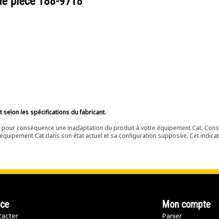
de pièce
188-9718
selon les spécifications du fabricant.
ir pour conséquence une inadaptation du produit à votre équipement Cat. Cons
équipement Cat dans son état actuel et sa configuration supposée. Cet indicat
nce
Mon compte
acter
Panier