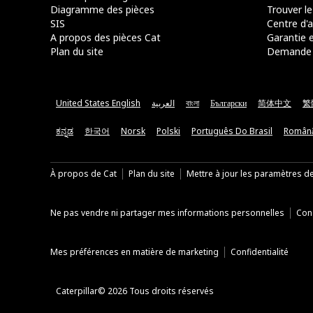
Diagramme des pièces
Trouver le
SIS
Centre d'a
A propos des pièces Cat
Garantie e
Plan du site
Demande 
United States English
العربية
বাংলা
Български
简体中文
繁
ಕನ್ನಡ
한국어
Norsk
Polski
Português Do Brasil
Român
À propos de Cat
Plan du site
Mettre à jour les paramètres d
Ne pas vendre ni partager mes informations personnelles
Cond
Mes préférences en matière de marketing
Confidentialité
Caterpillar© 2026 Tous droits réservés