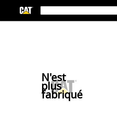
N'est
plus
fabriqué