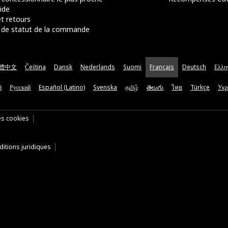
ide
t retours
de statut de la commande
體中文
Čeština
Dansk
Nederlands
Suomi
Français
Deutsch
Ελλη
ă
Русский
Español (Latino)
Svenska
தமிழ்
తెలుగు
ไทย
Türkçe
Укр
es cookies
itions juridiques