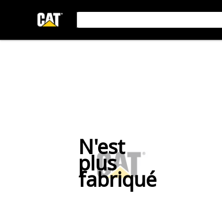
N'est
plus
fabriqué