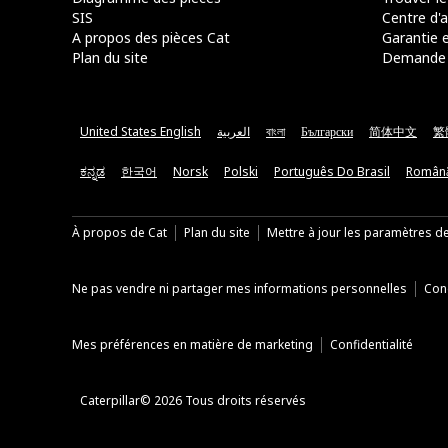
SIS
Centre d'a
A propos des pièces Cat
Garantie e
Plan du site
Demande 
United States English
العربية
বাংলা
Български
简体中文
繁
ಕನ್ನಡ
한국어
Norsk
Polski
Português Do Brasil
Român
À propos de Cat
Plan du site
Mettre à jour les paramètres d
Ne pas vendre ni partager mes informations personnelles
Cond
Mes préférences en matière de marketing
Confidentialité
Caterpillar© 2026 Tous droits réservés