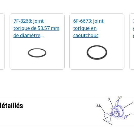
7F-8268: Joint
6F-6673: Joint
torique de 53,57 mm
torique en
de diamètre
caoutchouc
intérieur
étaillés