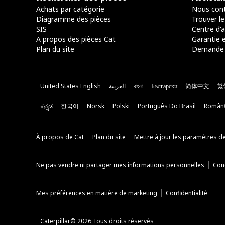
Achats par catégorie
Nous cont
Diagramme des pièces
Trouver le
SIS
Centre d'a
A propos des pièces Cat
Garantie e
Plan du site
Demande 
United States English
العربية
বাংলা
Български
简体中文
繁
ಕನ್ನಡ
한국어
Norsk
Polski
Português Do Brasil
Român
À propos de Cat
Plan du site
Mettre à jour les paramètres d
Ne pas vendre ni partager mes informations personnelles
Cond
Mes préférences en matière de marketing
Confidentialité
Caterpillar© 2026 Tous droits réservés