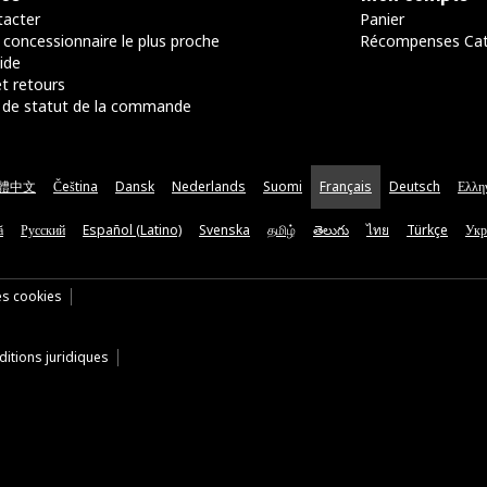
acter
Panier
 concessionnaire le plus proche
Récompenses Ca
ide
t retours
de statut de la commande
體中文
Čeština
Dansk
Nederlands
Suomi
Français
Deutsch
Ελλη
ă
Русский
Español (Latino)
Svenska
தமிழ்
తెలుగు
ไทย
Türkçe
Укр
es cookies
itions juridiques