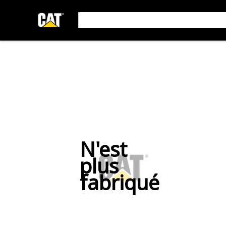
N'est
plus
fabriqué