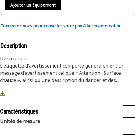
Ajouter un équipement
Connectez-vous pour consulter votre prix à la consommation
Description
Description :
L'étiquette d'avertissement comporte généralement un
message d'avertissement tel que « Attention : Surface
chaude », ainsi qu'une description du danger et des
instructions sur la façon d'éviter tout contact avec la
surface chaude. L'étiquette peut également inclure des
informations sur les procédures de sécurité et les
meilleures pratiques pour travailler avec des surfaces
Caractéristiques
chaudes. Elle peut être fixée directement à la surface pour
Unités de mesure
un accès facile et peut être personnalisée pour inclure des
avertissements spécifiques ou des informations de