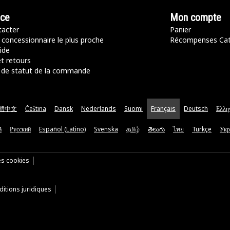
nce
Mon compte
acter
Panier
 concessionnaire le plus proche
Récompenses Ca
ide
t retours
de statut de la commande
體中文
Čeština
Dansk
Nederlands
Suomi
Français
Deutsch
Ελλη
ă
Русский
Español (Latino)
Svenska
தமிழ்
తెలుగు
ไทย
Türkçe
Укр
es cookies
itions juridiques