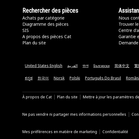
Rechercher des pièces
Assista
Achats par catégorie
Nous cont
Diagramme des pièces
Trouver le
SIS
Centre d'a
A propos des pièces Cat
Garantie e
Plan du site
Demande 
United States English
العربية
বাংলা
Български
简体中文
繁
ಕನ್ನಡ
한국어
Norsk
Polski
Português Do Brasil
Român
À propos de Cat
Plan du site
Mettre à jour les paramètres d
Ne pas vendre ni partager mes informations personnelles
Cond
Mes préférences en matière de marketing
Confidentialité