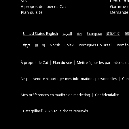
SIS
Centre d'a
A propos des pièces Cat
Garantie e
Plan du site
Demande 
United States English
العربية
বাংলা
Български
简体中文
繁
ಕನ್ನಡ
한국어
Norsk
Polski
Português Do Brasil
Român
À propos de Cat
Plan du site
Mettre à jour les paramètres d
Ne pas vendre ni partager mes informations personnelles
Cond
Mes préférences en matière de marketing
Confidentialité
Caterpillar© 2026 Tous droits réservés