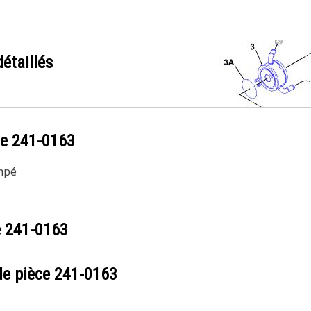
étaillés
ce
241-0163
empé
e
241-0163
de pièce
241-0163