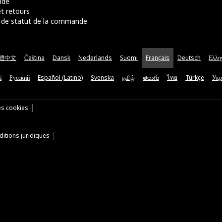
ide
t retours
de statut de la commande
體中文
Čeština
Dansk
Nederlands
Suomi
Français
Deutsch
Ελλη
ă
Русский
Español (Latino)
Svenska
தமிழ்
తెలుగు
ไทย
Türkçe
Укр
es cookies
itions juridiques