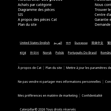
Achats par catégorie
Nous cont
Diagramme des pièces
Trouver le
SIS
Centre d'a
A propos des pièces Cat
Garantie e
Plan du site
Demande 
United States English
العربية
বাংলা
Български
简体中文
繁
ಕನ್ನಡ
한국어
Norsk
Polski
Português Do Brasil
Român
À propos de Cat
Plan du site
Mettre à jour les paramètres d
Ne pas vendre ni partager mes informations personnelles
Cond
Mes préférences en matière de marketing
Confidentialité
Caterpillar© 2026 Tous droits réservés