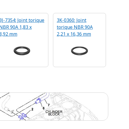
3J-7354: Joint torique
3K-0360: Joint
NBR 90A 1,83 x
torique NBR 90A
8,92 mm
2,21 x 16,36 mm