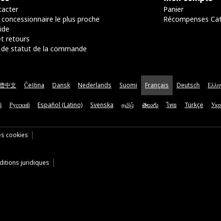
acter
Panier
 concessionnaire le plus proche
Récompenses Ca
ide
t retours
de statut de la commande
體中文
Čeština
Dansk
Nederlands
Suomi
Français
Deutsch
Ελλη
ă
Русский
Español (Latino)
Svenska
தமிழ்
తెలుగు
ไทย
Türkçe
Укр
es cookies
itions juridiques