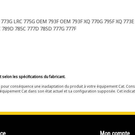
 773G LRC 775G OEM 793F OEM 793F XQ 770G 795F XQ 773E 
 789D 785C 777D 785D 777G 777F
selon les spécifications du fabricant.
ir pour conséquence une inadaptation du produit à votre équipement Cat. Cons
équipement Cat dans son état actuel et sa configuration supposée. Cet indicat
nce
Mon compte