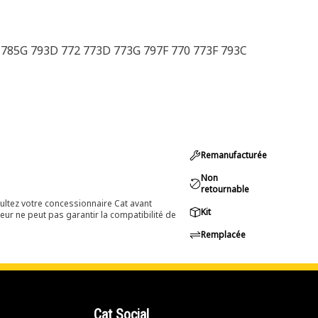
785G 793D 772 773D 773G 797F 770 773F 793C
Remanufacturée
Non
retournable
ultez votre concessionnaire Cat avant
Kit
eur ne peut pas garantir la compatibilité de
Remplacée
Cat Social