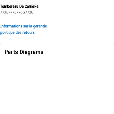
Tombereau De CarrièRe
Applications :
773E
777E
770G
772G
Conçues pour une utilisation dans des conditions
extrêmement difficiles.
Informations sur la garantie
politique des retours
Parts Diagrams