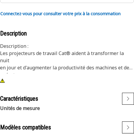
Connectez-vous pour consulter votre prix à la consommation
Description
Description :
Les projecteurs de travail Cat® aident à transformer la
nuit
en jour et d'augmenter la productivité des machines et des
opérateurs.
Attributs :
1) Les lampes Premium Cat sont conçues pour répondre
Caractéristiques
aux niveaux de vibration exigeants des petites et grandes
Unités de mesure
machines.
2) Les lampes Cat sont adaptables à d'autres machines de
votre parc et peuvent être montées sur des machines plus
Modèles compatibles
anciennes.