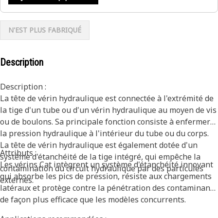
N'EST PLUS FABRIQUÉ
Description
Description :
La tête de vérin hydraulique est connectée à l'extrémité de
la tige d'un tube ou d'un vérin hydraulique au moyen de vis
ou de boulons. Sa principale fonction consiste à enfermer
la pression hydraulique à l'intérieur du tube ou du corps.
La tête de vérin hydraulique est également dotée d'un
Attributs :
système d'étanchéité de la tige intégré, qui empêche la
Les vérins Cat intègrent un système d'étanchéité innovant
contamination du circuit hydraulique par des particules
qui absorbe les pics de pression, résiste aux chargements
externes.
latéraux et protège contre la pénétration des contaminants
de façon plus efficace que les modèles concurrents.