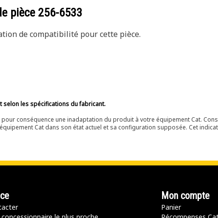
de pièce
256-6533
ion de compatibilité pour cette pièce.
selon les spécifications du fabricant.
ir pour conséquence une inadaptation du produit à votre équipement Cat. Cons
équipement Cat dans son état actuel et sa configuration supposée. Cet indicat
nce
Mon compte
acter
Panier
 concessionnaire le plus proche
Récompenses Ca