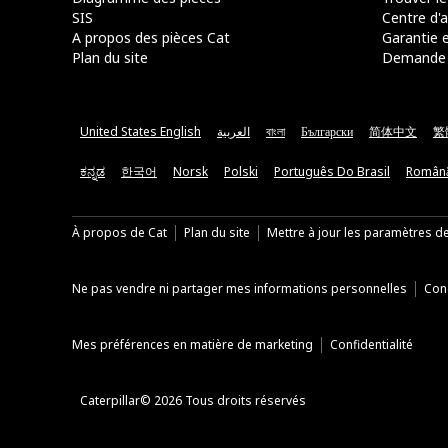
SIS
Centre d'a
A propos des pièces Cat
Garantie e
Plan du site
Demande 
United States English
العربية
বাংলা
Български
简体中文
繁
ಕನ್ನಡ
한국어
Norsk
Polski
Português Do Brasil
Român
À propos de Cat
Plan du site
Mettre à jour les paramètres d
Ne pas vendre ni partager mes informations personnelles
Cond
Mes préférences en matière de marketing
Confidentialité
Caterpillar© 2026 Tous droits réservés