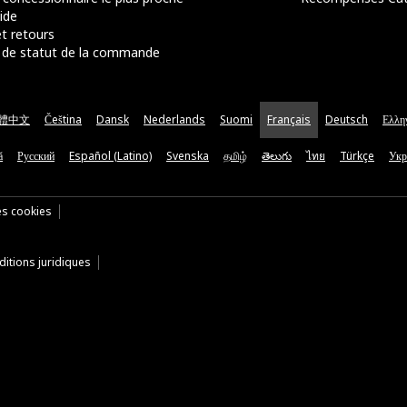
ide
t retours
de statut de la commande
體中文
Čeština
Dansk
Nederlands
Suomi
Français
Deutsch
Ελλη
ă
Русский
Español (Latino)
Svenska
தமிழ்
తెలుగు
ไทย
Türkçe
Укр
es cookies
itions juridiques