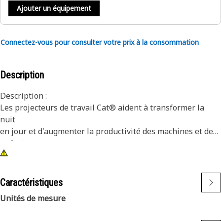
Ajouter un équipement
Connectez-vous pour consulter votre prix à la consommation
Description
Description :
Les projecteurs de travail Cat® aident à transformer la
nuit
en jour et d'augmenter la productivité des machines et des
opérateurs.
Attributs :
1) Les lampes Premium Cat sont conçues pour répondre
Caractéristiques
aux niveaux de vibration exigeants des petites et grandes
Unités de mesure
machines.
2) Les lampes Cat sont adaptables à d'autres machines de