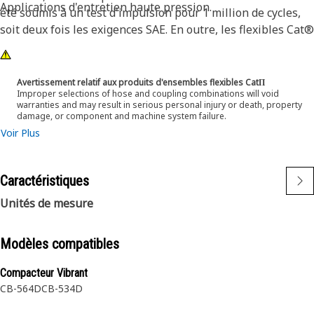
Applications d'entretien haute pression.
été soumis à un test d'impulsion pour 1 million de cycles,
soit deux fois les exigences SAE. En outre, les flexibles Cat®
XT ES sont conçus pour être utilisés à la moitié de l'angle
de courbure SAE. Ce qui signifie qu'ils se courbent mieux
dans les endroits étroits et réduisent la longueur de
Avertissement relatif aux produits d'ensembles flexibles CatΠ
Improper selections of hose and coupling combinations will void
flexible nécessaire. Ces caractéristiques garantissent une
warranties and may result in serious personal injury or death, property
installation simplifiée, une durée de vie élevée et une
damage, or component and machine system failure.
excellente fiabilité.
Voir Plus
Caractéristiques
Unités de mesure
Modèles compatibles
Compacteur Vibrant
CB-564D
CB-534D