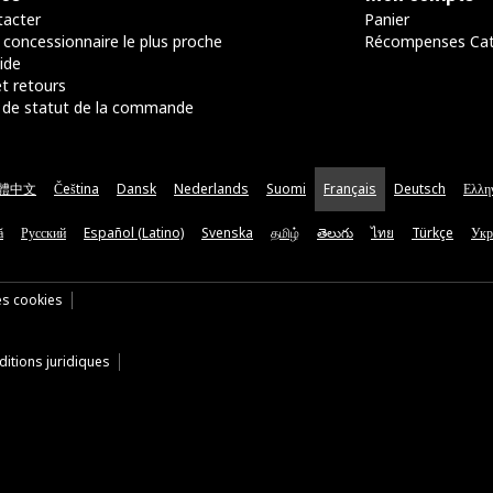
acter
Panier
 concessionnaire le plus proche
Récompenses Ca
ide
t retours
de statut de la commande
體中文
Čeština
Dansk
Nederlands
Suomi
Français
Deutsch
Ελλη
ă
Русский
Español (Latino)
Svenska
தமிழ்
తెలుగు
ไทย
Türkçe
Укр
es cookies
itions juridiques