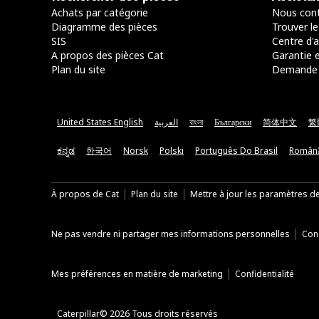
Achats par catégorie
Nous cont
Diagramme des pièces
Trouver le
SIS
Centre d'a
A propos des pièces Cat
Garantie e
Plan du site
Demande 
United States English
العربية
বাংলা
Български
简体中文
繁
ಕನ್ನಡ
한국어
Norsk
Polski
Português Do Brasil
Român
À propos de Cat
Plan du site
Mettre à jour les paramètres d
Ne pas vendre ni partager mes informations personnelles
Cond
Mes préférences en matière de marketing
Confidentialité
Caterpillar© 2026 Tous droits réservés