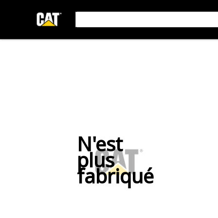
N'est
plus
fabriqué