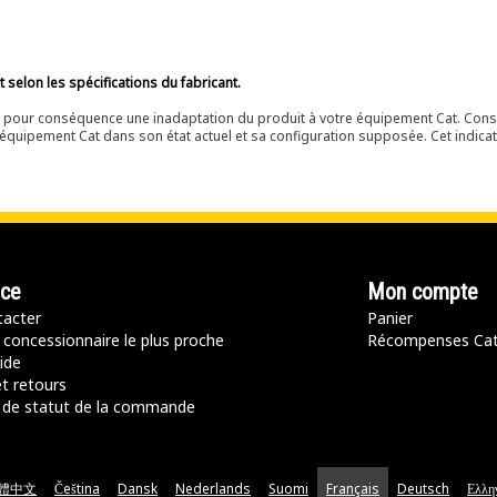
selon les spécifications du fabricant.
ir pour conséquence une inadaptation du produit à votre équipement Cat. Cons
équipement Cat dans son état actuel et sa configuration supposée. Cet indicat
nce
Mon compte
acter
Panier
 concessionnaire le plus proche
Récompenses Ca
ide
t retours
de statut de la commande
體中文
Čeština
Dansk
Nederlands
Suomi
Français
Deutsch
Ελλη