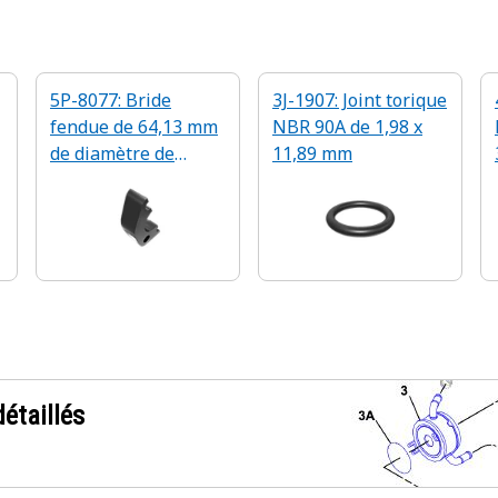
5P-8077: Bride
3J-1907: Joint torique
fendue de 64,13 mm
NBR 90A de 1,98 x
de diamètre de
11,89 mm
contre-alésage
étaillés