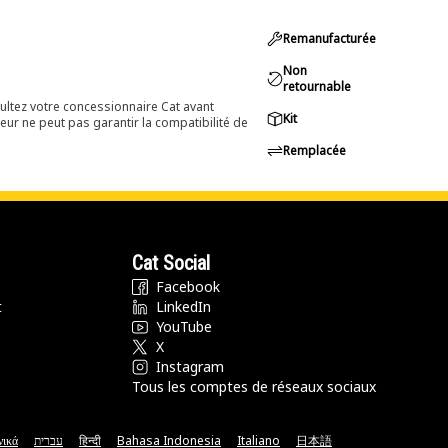
Remanufacturée
Non
retournable
ultez votre concessionnaire Cat avant
Kit
eur ne peut pas garantir la compatibilité de
Remplacée
Cat Social
Facebook
t
LinkedIn
YouTube
X
Instagram
Tous les comptes de réseaux sociaux
νικά
עברית
हिन्दी
Bahasa Indonesia
Italiano
日本語