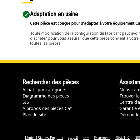
Adaptation en usine
Cette pièce est conçue pour s'adapter à votre équipement Cat 
Toute modification de la configuration du fabricant peut avo
d'acheter pour vous assurer que cette pièce convient à votre 
toutes les pièces.
Rechercher des pièces
Assista
Achats par catégorie
Nous cont
Diagramme des pièces
Trouver le
SIS
Centre d'a
A propos des pièces Cat
Garantie e
Plan du site
Demande 
United States English
العربية
বাংলা
Български
简体中文
繁