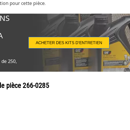
tion pour cette pièce.
ONS
A
ACHETER DES KITS D'ENTRETIEN
 de 250,
de pièce
266-0285