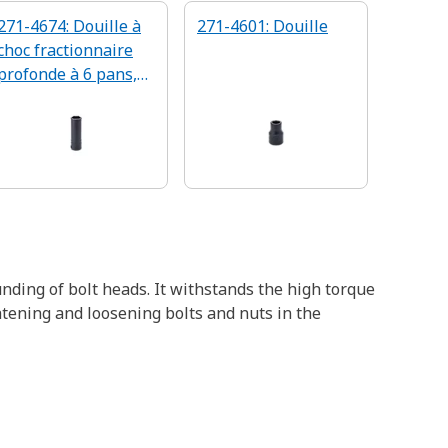
271-4674: Douille à
271-4601: Douille
choc fractionnaire
profonde à 6 pans,
entraînement 3/8 po
nding of bolt heads. It withstands the high torque
htening and loosening bolts and nuts in the