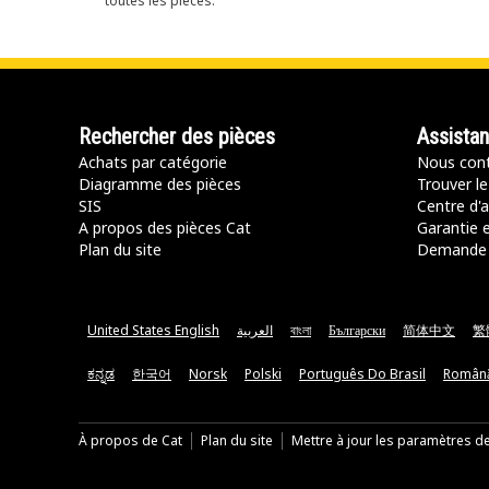
toutes les pièces.
Rechercher des pièces
Assista
Achats par catégorie
Nous cont
Diagramme des pièces
Trouver le
SIS
Centre d'a
A propos des pièces Cat
Garantie e
Plan du site
Demande 
United States English
العربية
বাংলা
Български
简体中文
繁
ಕನ್ನಡ
한국어
Norsk
Polski
Português Do Brasil
Român
À propos de Cat
Plan du site
Mettre à jour les paramètres d