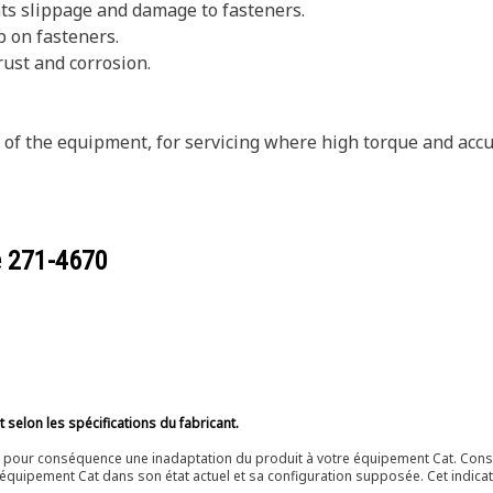
nts slippage and damage to fasteners.
p on fasteners.
rust and corrosion.
s of the equipment, for servicing where high torque and accu
e
271-4670
selon les spécifications du fabricant.
ir pour conséquence une inadaptation du produit à votre équipement Cat. Cons
équipement Cat dans son état actuel et sa configuration supposée. Cet indicat