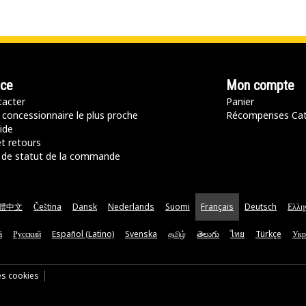
nce
Mon compte
acter
Panier
 concessionnaire le plus proche
Récompenses Ca
ide
t retours
de statut de la commande
體中文
Čeština
Dansk
Nederlands
Suomi
Français
Deutsch
Ελλη
ă
Русский
Español (Latino)
Svenska
தமிழ்
తెలుగు
ไทย
Türkçe
Укр
es cookies