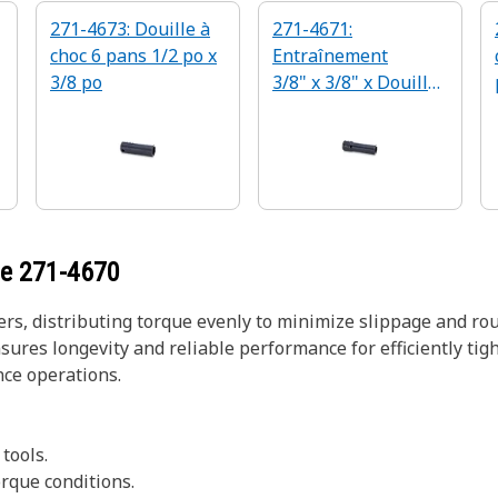
271-4673: Douille à
271-4671:
choc 6 pans 1/2 po x
Entraînement
3/8 po
3/8" x 3/8" x Douille
à impact 6 points
ce
271-4670
rs, distributing torque evenly to minimize slippage and rou
sures longevity and reliable performance for efficiently tig
ce operations.
 tools.
rque conditions.