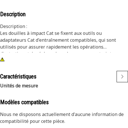
Description
Description :
Les douilles à impact Cat se fixent aux outils ou
adaptateurs Cat d'entraînement compatibles, qui sont
utilisés pour assurer rapidement les opérations
d'entretien et de réglage dans des espaces restreints.
Attributs :
• Douille à impact 6 points 9/16 in
Caractéristiques
• Douille profonde
Unités de mesure
• Entraînement carré 3/8 in
• Finition oxyde noir
Modèles compatibles
Nous ne disposons actuellement d'aucune information de
compatibilité pour cette pièce.