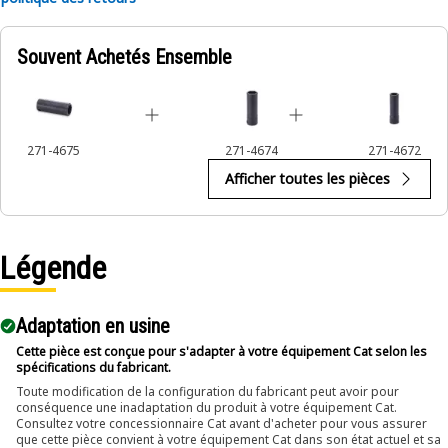
Applications:
Souvent Achetés Ensemble
An Impact Socket is utilized in the assembly areas of the
equipment, for servicing where high torque and accurate fit
are required for disassembly and reassembly.
271-4675
271-4674
271-4672
Afficher toutes les pièces
Légende
Adaptation en usine
Cette pièce est conçue pour s'adapter à votre équipement Cat selon les
spécifications du fabricant.
Toute modification de la configuration du fabricant peut avoir pour
conséquence une inadaptation du produit à votre équipement Cat.
Consultez votre concessionnaire Cat avant d'acheter pour vous assurer
que cette pièce convient à votre équipement Cat dans son état actuel et sa