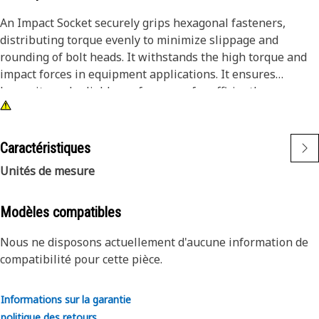
An Impact Socket securely grips hexagonal fasteners,
distributing torque evenly to minimize slippage and
rounding of bolt heads. It withstands the high torque and
impact forces in equipment applications. It ensures
longevity and reliable performance for efficiently
tightening and loosening bolts and nuts in the equipment,
ensuring safe and effective maintenance operations.
Caractéristiques
Attributes:
Unités de mesure
• 3/8" drive for compatibility with different impact tools.
• Resistant to wear and deformation under high torque
conditions.
Modèles compatibles
• 5/8" socket size ensures a secure fit and prevents
Nous ne disposons actuellement d'aucune information de
slippage and damage to fasteners.
compatibilité pour cette pièce.
• Provided with 6-point deep length for secure grip on
fasteners.
• Black oxide finish offers increased resistance to rust and
Informations sur la garantie
corrosion.
politique des retours