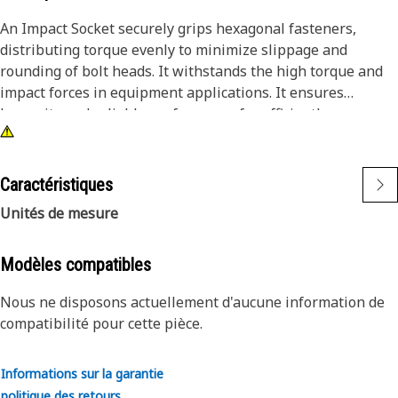
An Impact Socket securely grips hexagonal fasteners,
distributing torque evenly to minimize slippage and
rounding of bolt heads. It withstands the high torque and
impact forces in equipment applications. It ensures
longevity and reliable performance for efficiently
tightening and loosening bolts and nuts in the equipment,
ensuring safe and effective maintenance operations.
Caractéristiques
Attributes:
Unités de mesure
• 3/8" drive for compatibility with different impact tools.
• Resistant to wear and deformation under high torque
conditions.
Modèles compatibles
• 11/16" socket size ensures a secure fit and prevents
Nous ne disposons actuellement d'aucune information de
slippage and damage to fasteners.
compatibilité pour cette pièce.
• Provided with 6-point deep length for secure grip on
fasteners.
• Black oxide finish offers increased resistance to rust and
Informations sur la garantie
corrosion.
politique des retours