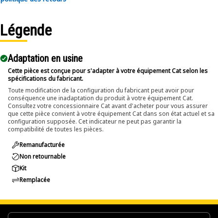
Applications:
Légende
An Impact Socket is utilized in the assembly areas of the
equipment, for servicing where high torque and accurate fit
are required for disassembly and reassembly.
Adaptation en usine
Cette pièce est conçue pour s'adapter à votre équipement Cat selon les
spécifications du fabricant.
Toute modification de la configuration du fabricant peut avoir pour
conséquence une inadaptation du produit à votre équipement Cat.
Consultez votre concessionnaire Cat avant d'acheter pour vous assurer
que cette pièce convient à votre équipement Cat dans son état actuel et sa
configuration supposée. Cet indicateur ne peut pas garantir la
compatibilité de toutes les pièces.
Remanufacturée
Non retournable
Kit
Remplacée