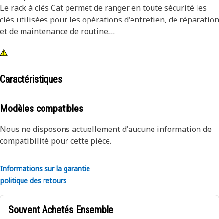
Le rack à clés Cat permet de ranger en toute sécurité les
clés utilisées pour les opérations d'entretien, de réparation
et de maintenance de routine.
Attributs :
• Support mobile pour 11 clés de 3/8 à 1 in
• Permet de retirer les clés et de changer de clé à l'aide
Caractéristiques
d'une seule main
Modèles compatibles
Nous ne disposons actuellement d'aucune information de
compatibilité pour cette pièce.
Informations sur la garantie
politique des retours
Souvent Achetés Ensemble