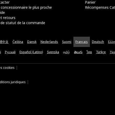
acter
Panier
 concessionnaire le plus proche
Récompenses Ca
ide
t retours
de statut de la commande
體中文
Čeština
Dansk
Nederlands
Suomi
Français
Deutsch
Ελλη
ă
Русский
Español (Latino)
Svenska
தமிழ்
తెలుగు
ไทย
Türkçe
Укр
es cookies
itions juridiques