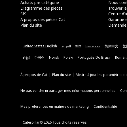
Achats par catégorie
Nous cont
Diagramme des pièces
Trouver le
SIS
Centre d'a
A propos des pièces Cat
Garantie e
Plan du site
Demande 
United States English
العربية
বাংলা
Български
简体中文
繁
ಕನ್ನಡ
한국어
Norsk
Polski
Português Do Brasil
Român
À propos de Cat
Plan du site
Mettre à jour les paramètres d
Ne pas vendre ni partager mes informations personnelles
Cond
Mes préférences en matière de marketing
Confidentialité
Caterpillar© 2026 Tous droits réservés