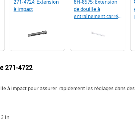
271-4724: Extension
8H-8575: Extension
à impact
de douille à
entraînement carré
3/8 po
ce
271-4722
uille à impact pour assurer rapidement les réglages dans des
 3 in