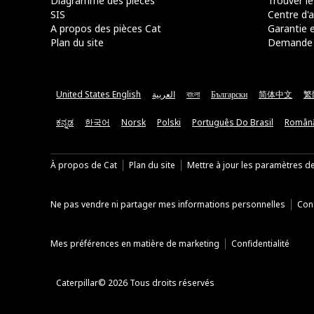
Diagramme des pièces
Trouver le
SIS
Centre d'a
A propos des pièces Cat
Garantie e
Plan du site
Demande 
United States English
العربية
বাংলা
Български
简体中文
繁
ಕನ್ನಡ
한국어
Norsk
Polski
Português Do Brasil
Român
À propos de Cat
Plan du site
Mettre à jour les paramètres d
Ne pas vendre ni partager mes informations personnelles
Cond
Mes préférences en matière de marketing
Confidentialité
Caterpillar© 2026 Tous droits réservés