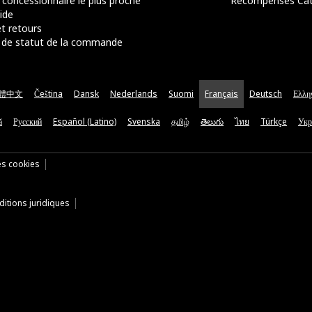
 concessionnaire le plus proche
Récompenses Ca
ide
t retours
de statut de la commande
體中文
Čeština
Dansk
Nederlands
Suomi
Français
Deutsch
Ελλη
ă
Русский
Español (Latino)
Svenska
தமிழ்
తెలుగు
ไทย
Türkçe
Укр
es cookies
itions juridiques