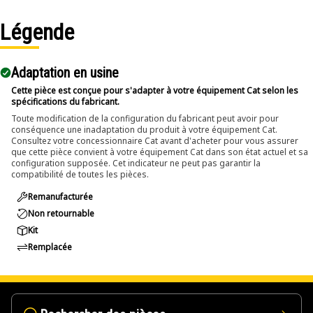
• Suitable for removing pins and bolts greater than 1/2 inch
and up to 7/8 inch (22.23 mm) in diameter.
Légende
Applications:
Adaptation en usine
The Pin Driver is used in service areas where large pins
and bolts are installed within assemblies and applied
Cette pièce est conçue pour s'adapter à votre équipement Cat selon les
spécifications du fabricant.
directly against the pin or bolt to transfer impact force for
Toute modification de la configuration du fabricant peut avoir pour
removal.
conséquence une inadaptation du produit à votre équipement Cat.
Consultez votre concessionnaire Cat avant d'acheter pour vous assurer
que cette pièce convient à votre équipement Cat dans son état actuel et sa
configuration supposée. Cet indicateur ne peut pas garantir la
compatibilité de toutes les pièces.
Remanufacturée
Non retournable
Kit
Remplacée