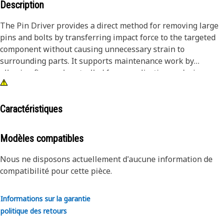
Description
The Pin Driver provides a direct method for removing large
pins and bolts by transferring impact force to the targeted
component without causing unnecessary strain to
surrounding parts. It supports maintenance work by
allowing firm and controlled force application, reducing
effort during disassembly tasks. The driver helps in
handling tightly fitted or seized pins by delivering
consistent impact, improving removal efficiency, and
Caractéristiques
reducing the chances of surface damage. The tool helps
maintain alignment during removal and ensures smoother
Modèles compatibles
servicing operations.
Nous ne disposons actuellement d'aucune information de
Attributes:
compatibilité pour cette pièce.
• Enables controlled removal of tightly fitted components.
• Supports efficient disassembly during maintenance tasks.
Informations sur la garantie
• Helps avoid damage to surrounding components during
politique des retours
impact.