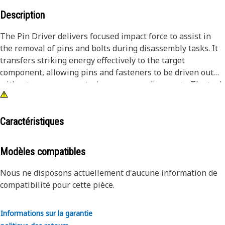
Description
The Pin Driver delivers focused impact force to assist in
the removal of pins and bolts during disassembly tasks. It
transfers striking energy effectively to the target
component, allowing pins and fasteners to be driven out
without unnecessary strain on surrounding parts. The tool
helps reduce manual effort by guiding force directly to the
intended point of contact, improving accuracy during
removal operations. It supports safer handling by
Caractéristiques
providing a stable interface between the striking tool and
the fastener, reducing the chances of slipping.
Modèles compatibles
Attributes:
Nous ne disposons actuellement d'aucune information de
• Helps prevent damage to surrounding components during
compatibilité pour cette pièce.
impact.
• Suitable for removing pins and bolts greater than 3 inch
Informations sur la garantie
and up to 4 inch (101.6 mm) in diameter.