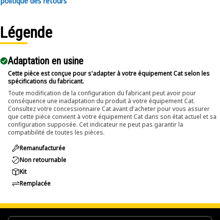
politique des retours
• Supports accurate alignment during pin removal tasks.
• Improves consistency in repeated removal operations.
Légende
Applications:
The Pin Driver is used during maintenance and
Adaptation en usine
disassembly tasks where pins and bolts need to be
removed, and allows controlled force application to drive
Cette pièce est conçue pour s'adapter à votre équipement Cat selon les
spécifications du fabricant.
out pins and bolts without affecting nearby components.
Toute modification de la configuration du fabricant peut avoir pour
conséquence une inadaptation du produit à votre équipement Cat.
Consultez votre concessionnaire Cat avant d'acheter pour vous assurer
que cette pièce convient à votre équipement Cat dans son état actuel et sa
configuration supposée. Cet indicateur ne peut pas garantir la
compatibilité de toutes les pièces.
Remanufacturée
Non retournable
Kit
Remplacée