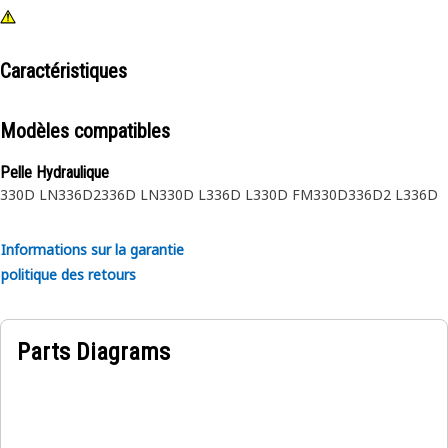
Caractéristiques
Modèles compatibles
Pelle Hydraulique
330D LN
336D2
336D LN
330D L
336D L
330D FM
330D
336D2 L
336D
Informations sur la garantie
politique des retours
Parts Diagrams