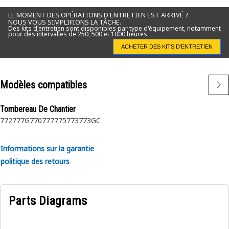
LE MOMENT DES OPÉRATIONS D'ENTRETIEN EST ARRIVÉ ?
NOUS VOUS SIMPLIFIONS LA TÂCHE.
Des kits d'entretien sont disponibles par type d'équipement, notamment
pour des intervalles de 250, 500 et 1000 heures.
ACHETER DES KITS D'ENTRETIEN
Modèles compatibles
Tombereau De Chantier
772
777G
770
777
775
773
773GC
Informations sur la garantie
politique des retours
Parts Diagrams