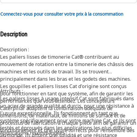
Connectez-vous pour consulter votre prix à la consommation
Description
Description :
Les paliers lisses de timonerie Cat® contribuent au
mouvement de rotation entre la timonerie des châssis des
machines et les outils de travail. Ils se trouvent
principalement dans les bras et les godets des machines.
Les goupilles et paliers lisses Cat d'origine sont conçus
Attributs :
pour fonctionner en tant que système, afin de garantir les
Les paliers lisses à usage intensif Cat sont fabriqués dans
performances que vous attendez. Les concepteurs
un acier de grande qualité et durcis, pour une résistance à
Caterpillar adaptent la combinaison adéquate de
l'usure exceptionnelle. Ils fonctionnent en tant que
dimensions, de matériaux, de finitions de surface et de
système spécifiquement pour votre machine Cat, et ils sont
processus de fabrication à chaque pièce afin de garantir un
testés et éprouvés dans les applications les plus difficiles
fonctionnement et une usure corrects pour l'ensemble des
Applications recommandées :
au monde. Ils offrent une solidité et une résistance