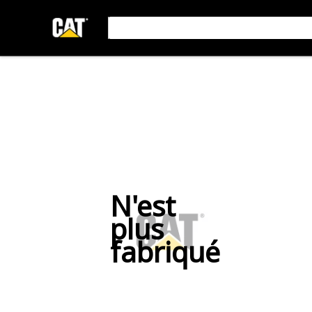
N'est
plus
fabriqué